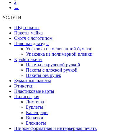
2
→
УСЛУГИ
ПВД пакеты
Пакеты майка
Скотч с логотипом
Палочки для еды
Упаковка из мелованной бумаги
Упаковка из полимерной пленки
Крафт пакеты
Пакеты с крученой ручкой
Пакеты с плоской ручкой
Пакеты без ручек
Бумажные пакеты
Этикетки
Пластиковые карты
Полиграфия
Листовки
Буклеты
Календари
Визитки
Блокноты
Широкоформатная и интерьерная печать