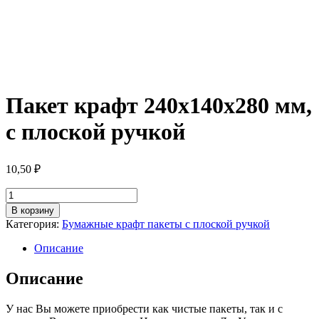
Пакет крафт 240х140х280 мм,
с плоской ручкой
10,50
₽
Количество
товара
В корзину
Пакет
Категория:
Бумажные крафт пакеты с плоской ручкой
крафт
240х140х280
Описание
мм,
с
Описание
плоской
ручкой
У нас Вы можете приобрести как чистые пакеты, так и с