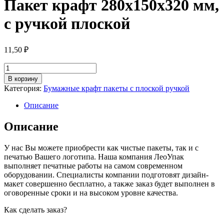
Пакет крафт 280х150х320 мм,
с ручкой плоской
11,50
₽
Количество
товара
В корзину
Пакет
Категория:
Бумажные крафт пакеты с плоской ручкой
крафт
280х150х320
Описание
мм,
с
Описание
ручкой
плоской
У нас Вы можете приобрести как чистые пакеты, так и с
печатью Вашего логотипа. Наша компания ЛеоУпак
выполняет печатные работы на самом современном
оборудовании. Специалисты компании подготовят дизайн-
макет совершенно бесплатно, а также заказ будет выполнен в
оговоренные сроки и на высоком уровне качества.
Как сделать заказ?