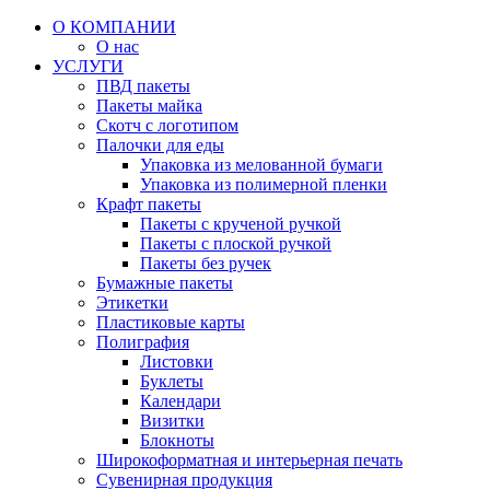
О КОМПАНИИ
О нас
УСЛУГИ
ПВД пакеты
Пакеты майка
Скотч с логотипом
Палочки для еды
Упаковка из мелованной бумаги
Упаковка из полимерной пленки
Крафт пакеты
Пакеты с крученой ручкой
Пакеты с плоской ручкой
Пакеты без ручек
Бумажные пакеты
Этикетки
Пластиковые карты
Полиграфия
Листовки
Буклеты
Календари
Визитки
Блокноты
Широкоформатная и интерьерная печать
Сувенирная продукция