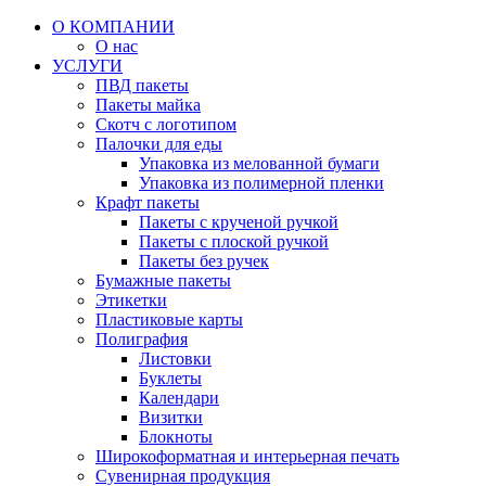
О КОМПАНИИ
О нас
УСЛУГИ
ПВД пакеты
Пакеты майка
Скотч с логотипом
Палочки для еды
Упаковка из мелованной бумаги
Упаковка из полимерной пленки
Крафт пакеты
Пакеты с крученой ручкой
Пакеты с плоской ручкой
Пакеты без ручек
Бумажные пакеты
Этикетки
Пластиковые карты
Полиграфия
Листовки
Буклеты
Календари
Визитки
Блокноты
Широкоформатная и интерьерная печать
Сувенирная продукция