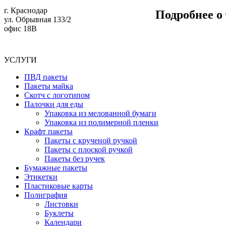
г. Краснодар
Подробнее о
ул. Обрывная 133/2
офис 18В
УСЛУГИ
ПВД пакеты
Пакеты майка
Скотч с логотипом
Палочки для еды
Упаковка из мелованной бумаги
Упаковка из полимерной пленки
Крафт пакеты
Пакеты с крученой ручкой
Пакеты с плоской ручкой
Пакеты без ручек
Бумажные пакеты
Этикетки
Пластиковые карты
Полиграфия
Листовки
Буклеты
Календари