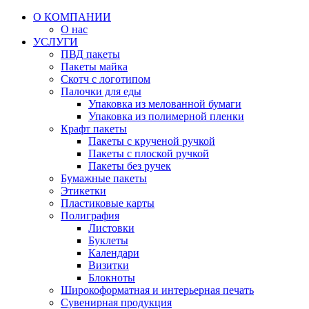
О КОМПАНИИ
О нас
УСЛУГИ
ПВД пакеты
Пакеты майка
Скотч с логотипом
Палочки для еды
Упаковка из мелованной бумаги
Упаковка из полимерной пленки
Крафт пакеты
Пакеты с крученой ручкой
Пакеты с плоской ручкой
Пакеты без ручек
Бумажные пакеты
Этикетки
Пластиковые карты
Полиграфия
Листовки
Буклеты
Календари
Визитки
Блокноты
Широкоформатная и интерьерная печать
Сувенирная продукция