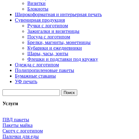
Визитки
Блокноты
Широкоформатная и интерьерная печать
Сувенирная продукция
Ручки с логотипом
Зажигалки и визитницы
Посуда с логотипом
Брелки, магниты, монетницы
Кубарики и ежедневники
Шары, часы, зонты
Флешки и подставки под кружку
Одежда с логотипом
Полипропиленовые пакеты
Бумажные стаканы
УФ печать
Найти:
Услуги
ПВД пакеты
Пакеты майка
Скотч с логотипом
Палочки для еды