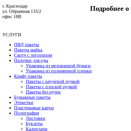
г. Краснодар
Подробнее о
ул. Обрывная 133/2
офис 18В
УСЛУГИ
ПВД пакеты
Пакеты майка
Скотч с логотипом
Палочки для еды
Упаковка из мелованной бумаги
Упаковка из полимерной пленки
Крафт пакеты
Пакеты с крученой ручкой
Пакеты с плоской ручкой
Пакеты без ручек
Бумажные пакеты
Этикетки
Пластиковые карты
Полиграфия
Листовки
Буклеты
Календари