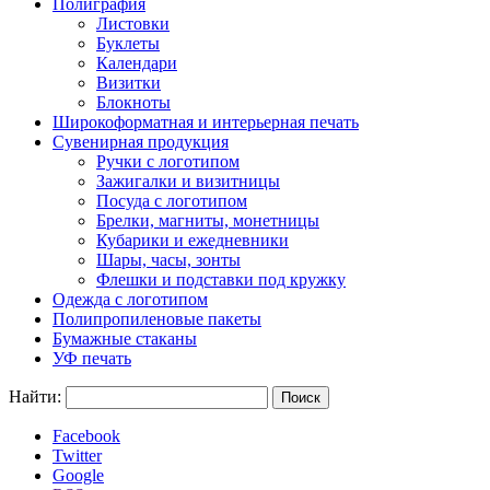
Полиграфия
Листовки
Буклеты
Календари
Визитки
Блокноты
Широкоформатная и интерьерная печать
Сувенирная продукция
Ручки с логотипом
Зажигалки и визитницы
Посуда с логотипом
Брелки, магниты, монетницы
Кубарики и ежедневники
Шары, часы, зонты
Флешки и подставки под кружку
Одежда с логотипом
Полипропиленовые пакеты
Бумажные стаканы
УФ печать
Найти:
Facebook
Twitter
Google