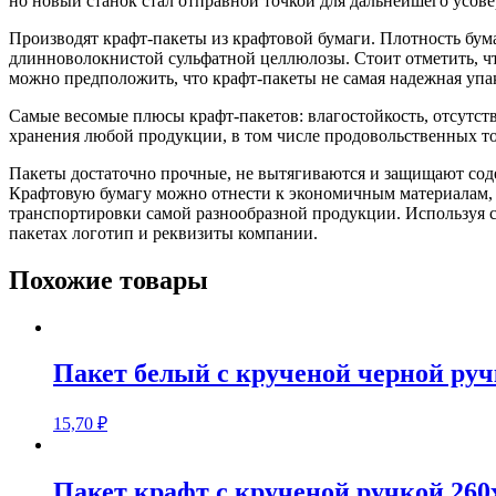
но новый станок стал отправной точкой для дальнейшего усов
Производят крафт-пакеты из крафтовой бумаги. Плотность бумаг
длинноволокнистой сульфатной целлюлозы. Стоит отметить, ч
можно предположить, что крафт-пакеты не самая надежная упа
Самые весомые плюсы крафт-пакетов: влагостойкость, отсутств
хранения любой продукции, в том числе продовольственных то
Пакеты достаточно прочные, не вытягиваются и защищают соде
Крафтовую бумагу можно отнести к экономичным материалам, с
транспортировки самой разнообразной продукции. Используя 
пакетах логотип и реквизиты компании.
Похожие товары
Пакет белый с крученой черной руч
15,70
₽
Пакет крафт с крученой ручкой 260