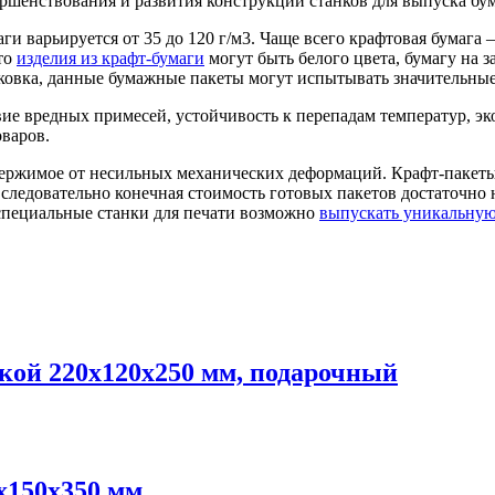
ершенствования и развития конструкции станков для выпуска бу
и варьируется от 35 до 120 г/м3. Чаще всего крафтовая бумага 
то
изделия из крафт-бумаги
могут быть белого цвета, бумагу на 
ковка, данные бумажные пакеты могут испытывать значительные
ие вредных примесей, устойчивость к перепадам температур, эк
варов.
ржимое от несильных механических деформаций. Крафт-пакеты л
ледовательно конечная стоимость готовых пакетов достаточно 
специальные станки для печати возможно
выпускать уникальную
кой 220х120х250 мм, подарочный
х150х350 мм